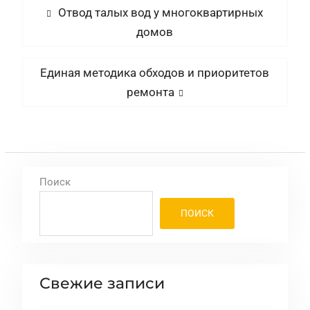
Навигация
Предыдущая
Отвод талых вод у многоквартирных
запись:
домов
по
записям
Следующая
Единая методика обходов и приоритетов
запись:
ремонта
Поиск
ПОИСК
Свежие записи